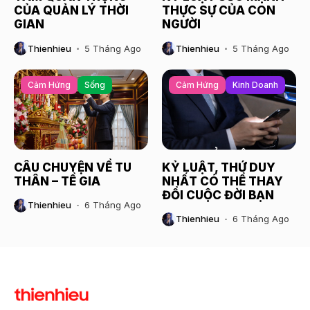
CỦA QUẢN LÝ THỜI
THỰC SỰ CỦA CON
GIAN
NGƯỜI
Thienhieu
5 Tháng Ago
Thienhieu
5 Tháng Ago
Cảm Hứng
Sống
Cảm Hứng
Kinh Doanh
CÂU CHUYỆN VỀ TU
KỶ LUẬT, THỨ DUY
THÂN – TỀ GIA
NHẤT CÓ THỂ THAY
ĐỔI CUỘC ĐỜI BẠN
Thienhieu
6 Tháng Ago
Thienhieu
6 Tháng Ago