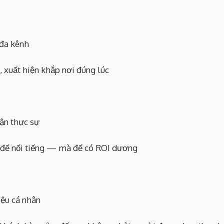
 đa kênh
, xuất hiện khắp nơi đúng lúc
ận thực sự
 để nổi tiếng — mà để có ROI dương
ệu cá nhân