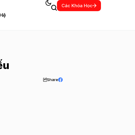
Các Khóa Học
 Hệ
ếu
Share