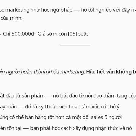
ọc marketing như học ngữ pháp — họ tốt nghiệp với đầy 
 của mình.
→
Chỉ 500.000đ · Giá sớm còn [05] suất
ìn người hoàn thành khóa marketing.
Hầu hết vẫn không b
t đầu từ sản phẩm — nó bắt đầu từ nỗi đau thầm lặng củ
ay mắn — đó là kỹ thuật kích hoạt cảm xúc có chủ ý
úng có thể bán hàng tốt hơn cả một đội sales 5 người
iên tồn tại — bạn phải học cách xây dựng nhận thức về nó