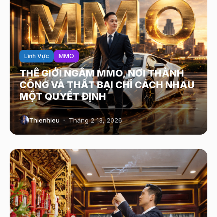
Lĩnh Vực
MMO
THẾ GIỚI NGẦM MMO, NƠI THÀNH
CÔNG VÀ THẤT BẠI CHỈ CÁCH NHAU
MỘT QUYẾT ĐỊNH
Thienhieu
Tháng 2 13, 2026