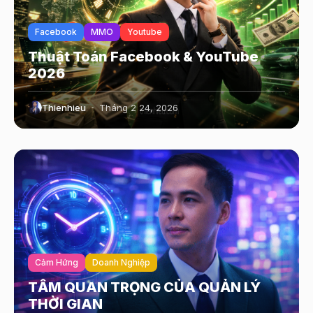
Facebook
MMO
Youtube
Thuật Toán Facebook & YouTube
2026
Thienhieu
Tháng 2 24, 2026
Cảm Hứng
Doanh Nghiệp
TẦM QUAN TRỌNG CỦA QUẢN LÝ
THỜI GIAN