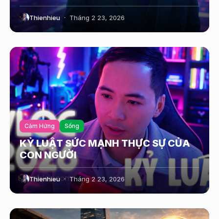
Thienhieu
Tháng 2 23, 2026
Cảm Hứng
Sống
KỶ LUẬT SỨC MẠNH THỰC SỰ CỦA
CON NGƯỜI
Thienhieu
Tháng 2 23, 2026