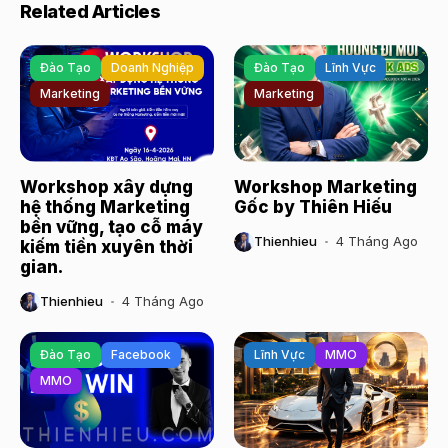
Related Articles
Đào Tạo
Doanh Nghiệp
Đào Tạo
Lĩnh Vực
Marketing
Marketing
Workshop xây dựng
Workshop Marketing
hệ thống Marketing
Gốc by Thiên Hiếu
bền vững, tạo cỗ máy
Thienhieu
4 Tháng Ago
kiếm tiền xuyên thời
gian.
Thienhieu
4 Tháng Ago
Đào Tạo
Facebook
Lĩnh Vực
MMO
MMO