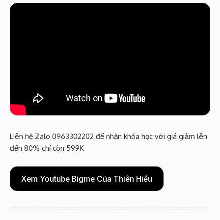
Liên hệ Zalo 0963302202 để nhận khóa học với giá giảm lên
đến 80% chỉ còn 599K
Xem Youtube Bigme Của Thiên Hiếu