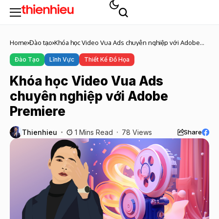
Home
Đào tạo
Khóa học Video Vua Ads chuyên nghiệp với Adobe
Premiere
Đào Tạo
Lĩnh Vực
Thiết Kế Đồ Họa
Khóa học Video Vua Ads
chuyên nghiệp với Adobe
Premiere
Thienhieu
1 Mins Read
78 Views
Share