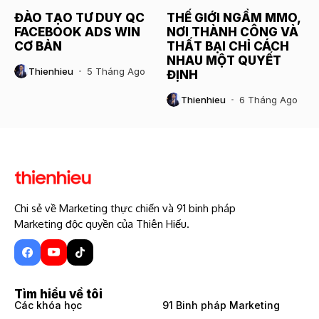
ĐÀO TẠO TƯ DUY QC
THẾ GIỚI NGẦM MMO,
FACEBOOK ADS WIN
NƠI THÀNH CÔNG VÀ
CƠ BẢN
THẤT BẠI CHỈ CÁCH
NHAU MỘT QUYẾT
Thienhieu
5 Tháng Ago
ĐỊNH
Thienhieu
6 Tháng Ago
Chi sẻ về Marketing thực chiến và 91 binh pháp
Marketing độc quyền của Thiên Hiếu.
Tìm hiểu về tôi
Các khóa học
91 Binh pháp Marketing