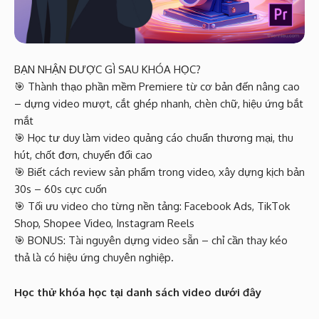
BẠN NHẬN ĐƯỢC GÌ SAU KHÓA HỌC?
🎯 Thành thạo phần mềm Premiere từ cơ bản đến nâng cao
– dựng video mượt, cắt ghép nhanh, chèn chữ, hiệu ứng bắt
mắt
🎯 Học tư duy làm video quảng cáo chuẩn thương mại, thu
hút, chốt đơn, chuyển đổi cao
🎯 Biết cách review sản phẩm trong video, xây dựng kịch bản
30s – 60s cực cuốn
🎯 Tối ưu video cho từng nền tảng: Facebook Ads, TikTok
Shop, Shopee Video, Instagram Reels
🎯 BONUS: Tài nguyên dựng video sẵn – chỉ cần thay kéo
thả là có hiệu ứng chuyên nghiệp.
Học thử khóa học tại danh sách video dưới đây