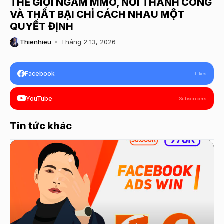
THẾ GIỚI NGẦM MMO, NƠI THÀNH CÔNG
VÀ THẤT BẠI CHỈ CÁCH NHAU MỘT
QUYẾT ĐỊNH
Thienhieu
Tháng 2 13, 2026
Facebook
Likes
YouTube
Subscribers
Tin tức khác