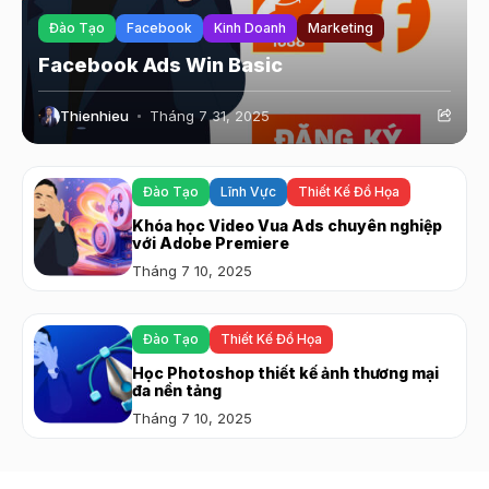
Đào Tạo
Facebook
Kinh Doanh
Marketing
Facebook Ads Win Basic
Thienhieu
Tháng 7 31, 2025
Đào Tạo
Lĩnh Vực
Thiết Kế Đồ Họa
Khóa học Video Vua Ads chuyên nghiệp
với Adobe Premiere
Tháng 7 10, 2025
Đào Tạo
Thiết Kế Đồ Họa
Học Photoshop thiết kế ảnh thương mại
đa nền tảng
Tháng 7 10, 2025