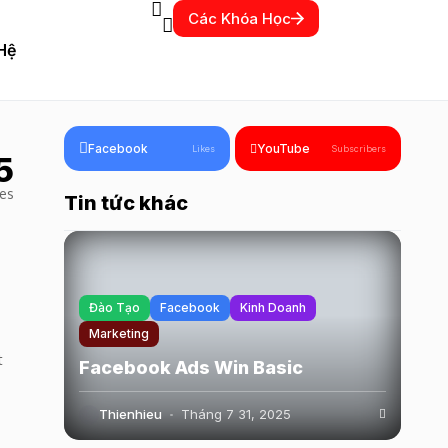
Các Khóa Học
Hệ
Facebook
YouTube
Likes
Subscribers
5
les
Tin tức khác
Đào Tạo
Facebook
Kinh Doanh
Marketing
t
Facebook Ads Win Basic
Thienhieu
Tháng 7 31, 2025