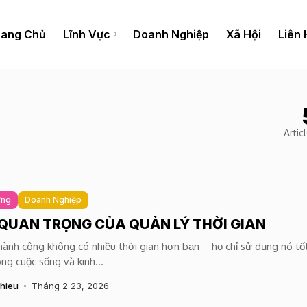
rang Chủ
Lĩnh Vực
Doanh Nghiệp
Xã Hội
Liên 
Artic
ứng
Doanh Nghiệp
QUAN TRỌNG CỦA QUẢN LÝ THỜI GIAN
ành công không có nhiều thời gian hơn bạn – họ chỉ sử dụng nó tố
ng cuộc sống và kinh...
hieu
Tháng 2 23, 2026