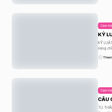
Cảm H
KỶ L
KỶ LUẬT
năng chỉ
Thien
Cảm H
CÂU 
TU THÂN