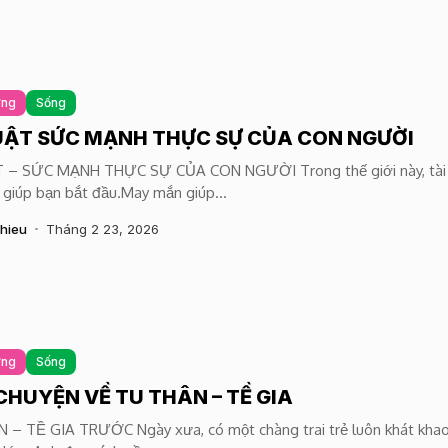
ứng
Sống
UẬT SỨC MẠNH THỰC SỰ CỦA CON NGƯỜI
 – SỨC MẠNH THỰC SỰ CỦA CON NGƯỜI Trong thế giới này, tài
 giúp bạn bắt đầu.May mắn giúp...
hieu
Tháng 2 23, 2026
ứng
Sống
CHUYỆN VỀ TU THÂN – TỀ GIA
 – TỀ GIA TRƯỚC Ngày xưa, có một chàng trai trẻ luôn khát kha