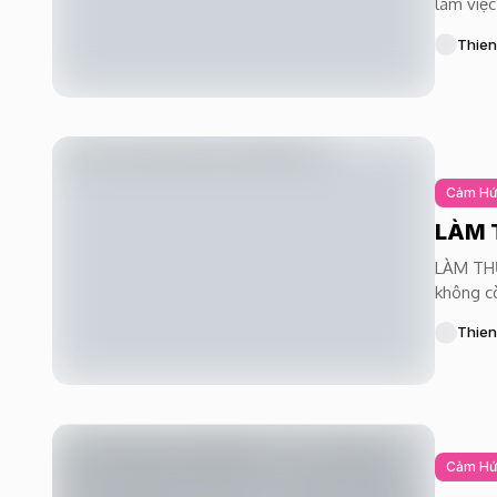
làm việc
Thien
Cảm H
LÀM 
LÀM TH
không cò
Thien
Cảm H