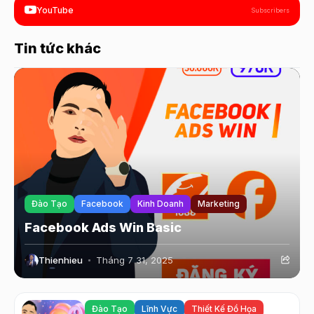
YouTube
Subscribers
Tin tức khác
Đào Tạo
Facebook
Kinh Doanh
Marketing
Facebook Ads Win Basic
Thienhieu
Tháng 7 31, 2025
Đào Tạo
Lĩnh Vực
Thiết Kế Đồ Họa